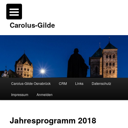
Such
▼
Carolus-Gilde
▼
Hauptmenü
Carolus-Gilde Osnabrück
CRM
Links
Datenschutz
Zum
Impressum
Anmelden
Inhalt
wechseln
Jahresprogramm 2018