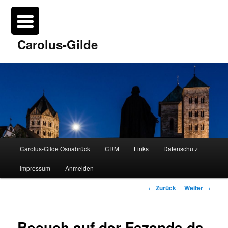
Such
▼
Carolus-Gilde
▼
Hauptmenü
Carolus-Gilde Osnabrück
CRM
Links
Datenschutz
Zum
Impressum
Anmelden
Inhalt
Beitrags-
←
Zurück
Weiter
→
wechseln
Navigation
Besuch auf der Fazenda da